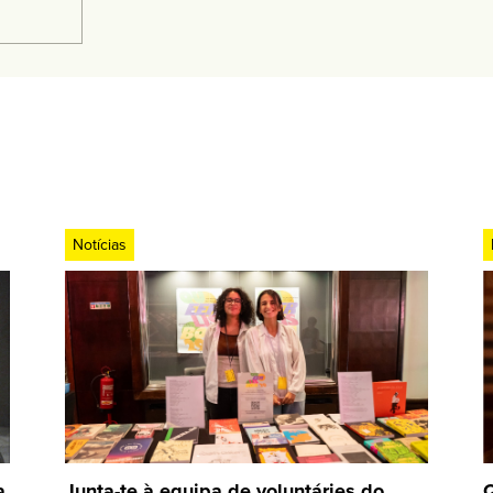
Notícias
a
Junta-te à equipa de voluntáries do
Q