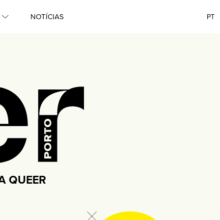
Porto
NOTÍCIAS
PT
●
Queer
●
Lisboa
●
Queer
●
Porto
●
MA QUEER
Queer
●