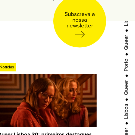
Lisboa
Subscreva a
nossa
●
newsletter
Queer
●
Porto
●
Notícias
Queer
●
Lisboa
●
Queer
ueer Lisboa 30: primeiros destaques
●