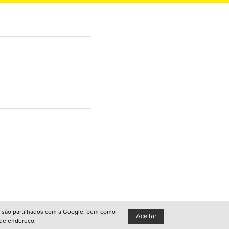
●
Porto
●
Queer
●
Lisboa
●
Queer
●
Porto
●
ador são partilhados com a Google, bem como
Aceitar
Queer
 de endereço.