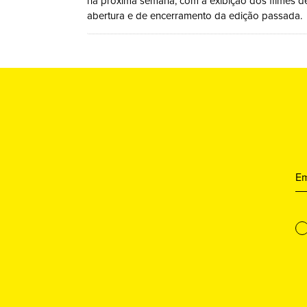
na próxima semana, com a exibição dos filmes d
abertura e de encerramento da edição passada.