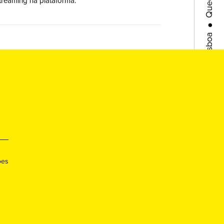
treaming na plataforma.
●
Lisboa
●
Queer
●
Porto
●
Queer
●
ões
Lisboa
●
Queer