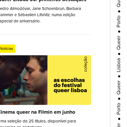
Porto
edro Almodóvar, Jane Schoenbrun, Barbara
ammer e Sébastien Lifshitz: numa edição
●
special de aniversário.
Queer
●
Lisboa
Notícias
●
Queer
●
Porto
●
inema queer na Filmin em junho
Queer
ma seleção de 25 títulos, disponível para