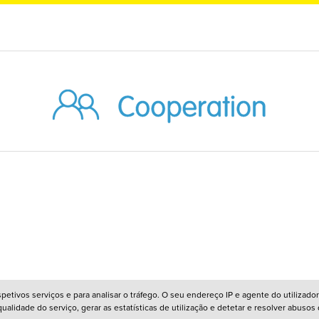
respetivos serviços e para analisar o tráfego. O seu endereço IP e agente do utiliz
alidade do serviço, gerar as estatísticas de utilização e detetar e resolver abusos