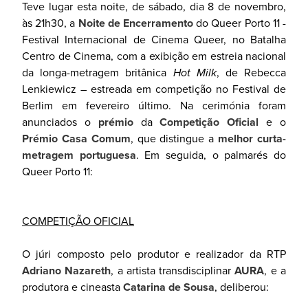
Teve lugar esta noite, de sábado, dia 8 de novembro,
às 21h30, a
Noite
de
Encerramento
do Queer Porto 11 -
Festival Internacional de Cinema Queer, no Batalha
Centro de Cinema, com a exibição em estreia nacional
da longa-metragem britânica
Hot
Milk
, de Rebecca
Lenkiewicz – estreada em competição no Festival de
Berlim em fevereiro último. Na cerimónia foram
anunciados o
prémio
da
Competição
Oficial
e o
Prémio
Casa
Comum
, que distingue a
melhor
curta-
metragem portuguesa
. Em seguida, o palmarés do
Queer Porto 11:
COMPETIÇÃO OFICIAL
O júri composto pelo produtor e realizador da RTP
Adriano Nazareth
, a artista transdisciplinar
AURA
, e a
produtora e cineasta
Catarina de Sousa
, deliberou: