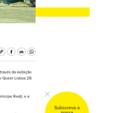
través da exibição
o Queer Lisboa 29:
ríncipe Real), e a
Subscreva a
nossa