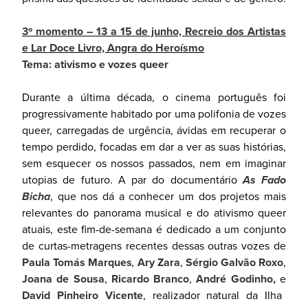
3º momento – 13 a 15 de junho, Recreio dos Artistas
e Lar Doce Livro, Angra do Heroísmo
Tema: ativismo e vozes queer
Durante a última década, o cinema português foi
progressivamente habitado por uma polifonia de vozes
queer, carregadas de urgência, ávidas em recuperar o
tempo perdido, focadas em dar a ver as suas histórias,
sem esquecer os nossos passados, nem em imaginar
utopias de futuro. A par do documentário
As Fado
Bicha
, que nos dá a conhecer um dos projetos mais
relevantes do panorama musical e do ativismo queer
atuais, este fim-de-semana é dedicado a um conjunto
de curtas-metragens recentes dessas outras vozes de
Paula Tomás Marques
,
Ary Zara
,
Sérgio Galvão Roxo
,
Joana de Sousa
,
Ricardo Branco
,
André Godinho,
e
David Pinheiro Vicente
, realizador natural da Ilha